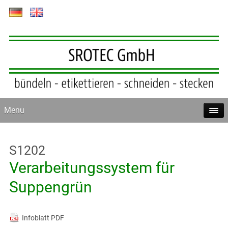
Skip
to
main
content
Menu
S1202
Verarbeitungssystem für
Suppengrün
Infoblatt PDF