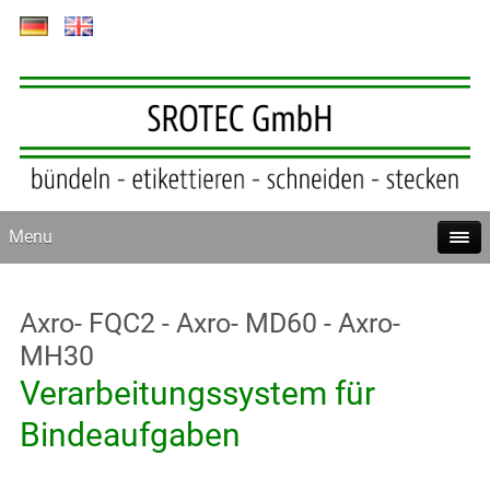
Skip
to
main
content
Menu
Axro- FQC2 - Axro- MD60 - Axro-
MH30
Verarbeitungssystem für
Bindeaufgaben